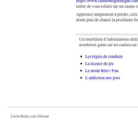
https://www.casinobelgeenligne.clu
tenter de vous refaire sur un casino e
Apprenez simplement à perdre, cela f
doute plus de chance la prochaine foi
Un tourbillon d’informations utile
nombreux gains sur les casinos en 
Les règles de conduite
La licence de jeu
Le mode Réel / Fun
L’addiction aux jeux
CasinoBelge.com
Sitemap