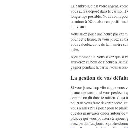
La bankroll, c’est votre argent, votr
vous aurez déposé dans le casino. Il v
longtemps possible. Nous avons pour
terminer à 0€ ou alors en positif ma
nouveau :
Vous allez jouer une heure par exe
pour cette heure. Si vous jouez au ba
vous calculez donc de la manière sui
mise.
A ce moment là, vous savez que si vo
arriverez au bout de l’heure à 0€ mai
gagner pendant la partie, vous serez 
La gestion de vos défait
Si vous jouez trop vite et que vous v
beaucoup, surtout si vous perdez et 
comme on dit dans le milieu. C’est la
pourrait vous faire devenir accro, c
vous n’allez plus jouer pour le plai
que des mauvaises ondes autour de v
plus, ce qui vous poussera à rejouer
avez perdu. Les joueurs professionnel