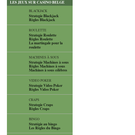
LES JEUX SUR CASINO BELGE
BLACKJACK
Strategie Blackjack
Règles Blackjack
ROULETTE
Strategie Roulette
Règles Roulette
La martingale pour la
roulette
MACHINES À SOUS
Strategie Machines à sous
Règles Machines à sous
Machines à sous célèbres
VIDEO POKER
Strategie Video Poker
Règles Video Poker
CRAPS
Strategie Craps
Règles Craps
BINGO
Stratégie au bingo
Les Règles du Bingo