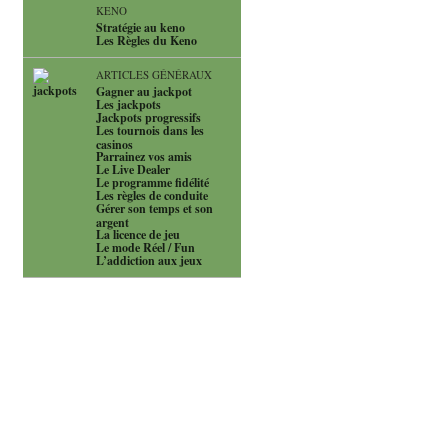
KENO
Stratégie au keno
Les Règles du Keno
ARTICLES GÉNÉRAUX
Gagner au jackpot
Les jackpots
Jackpots progressifs
Les tournois dans les
casinos
Parrainez vos amis
Le Live Dealer
Le programme fidélité
Les règles de conduite
Gérer son temps et son
argent
La licence de jeu
Le mode Réel / Fun
L’addiction aux jeux