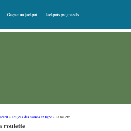
Gagner au jackpot
Jackpots progressifs
ccueil
>
Les jeux des casinos en ligne
>
La roulette
a roulette